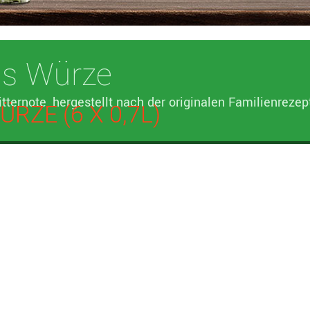
's Würze
itternote, hergestellt nach der originalen Familienreze
RZE (6 X 0,7L)