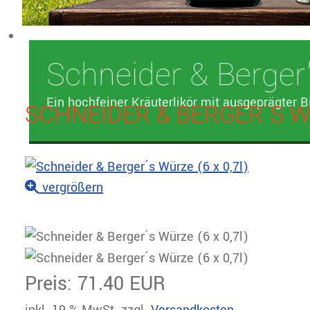
Schneider & Berger
Ein hochfeiner Kräuterlikör mit ausgeprägter B
SCHNEIDER & BERGER´S WÜ
vergrößern
Preis:
71.40 EUR